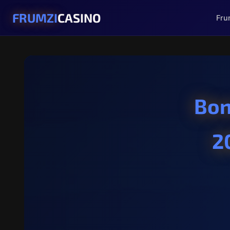
FRUMZI
CASINO
Fru
Bon
2