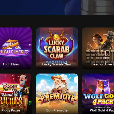
High Flyer
Lucky Scarab Claw
Dead or Alive 
Piggy Prizes
Don Premiote
Wolf Gold 4 Pa