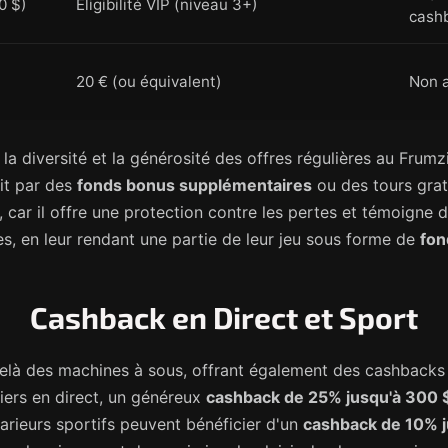
0 $)
Éligibilité VIP (niveau 3+)
cash
20 € (ou équivalent)
Non a
 la diversité et la générosité des offres régulières au Fru
it par des
fonds bonus supplémentaires
ou des tours gratu
car il offre une protection contre les pertes et témoigne 
les, en leur rendant une partie de leur jeu sous forme de
fon
Cashback en Direct et Sport
là des machines à sous, offrant également des cashbacks d
iers en direct, un généreux
cashback de 25% jusqu'à 300 
arieurs sportifs peuvent bénéficier d'un
cashback de 10% j