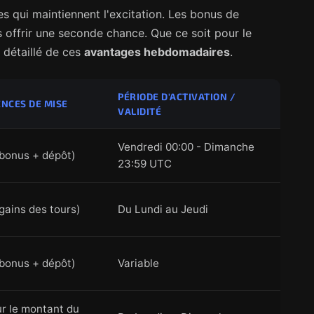
s qui maintiennent l'excitation. Les bonus de
 offrir une seconde chance. Que ce soit pour le
 détaillé de ces
avantages hebdomadaires
.
PÉRIODE D'ACTIVATION /
ENCES DE MISE
VALIDITÉ
Vendredi 00:00 - Dimanche
bonus + dépôt)
23:59 UTC
gains des tours)
Du Lundi au Jeudi
bonus + dépôt)
Variable
ur le montant du