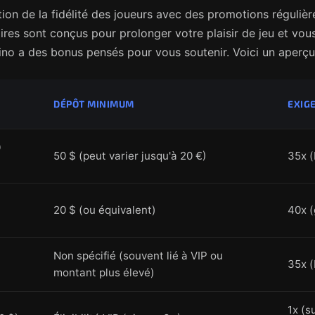
ion de la fidélité des joueurs avec des promotions régulière
es sont conçus pour prolonger votre plaisir de jeu et vous
ino a des bonus pensés pour vous soutenir. Voici un aperçu
DÉPÔT MINIMUM
EXIG
0
50 $ (peut varier jusqu'à 20 €)
35x (
20 $ (ou équivalent)
40x (
Non spécifié (souvent lié à VIP ou
35x (
montant plus élevé)
1x (s