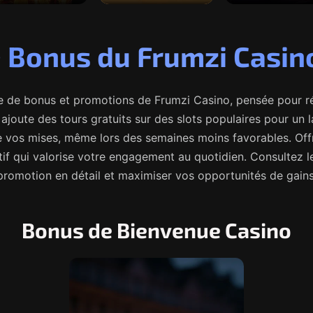
e Bonus du Frumzi Casin
e de bonus et promotions de Frumzi Casino, pensée pour r
 ajoute des tours gratuits sur des slots populaires pour un
de vos mises, même lors des semaines moins favorables. Off
if qui valorise votre engagement au quotidien. Consultez 
promotion en détail et maximiser vos opportunités de gains
Bonus de Bienvenue Casino